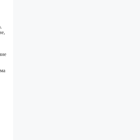
.
ие,
ние
мма