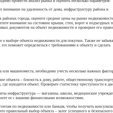
одимо провести анализ рынка и оценить несколько параметров:
 внимание на удаленность от дома, инфраструктуру района и
х районах города, оцените средние цены на рынке недвижимост
атите внимание на состояние крыши, стен, ворот и подъездных п
димых документов на объект недвижимости и проверьте его прав
 о выборе объекта недвижимости для покупки. Также не забыва
это поможет определиться с требованиями к объекту и сделать
а или машиноместа, необходимо учесть несколько важных факто
е объекта – близость к дому, работе, общественному транспорту
, где находится объект. Проверьте статистику преступности в д
виты инфраструктура — магазины, школы, медицинские учрежде
вните ее с вашими финансовыми возможностями.
агентам по недвижимости или банкам, чтобы получить консульт
что правильный выбор объекта – залог успешного и безопасного