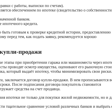
авки с работы, выписки по счетам).
яется обеспечением по ипотеке (свидетельство о собственности
наченной банком.
е ипотечного кредита.
мо быть готовым к проверке кредитной истории, предоставлению
у перед тем, как подать заявку, рекомендуется хорошо
 купли-продажи
е этапы при приобретении гаража или машиноместа через ипоте
сты проводят осмотр имущества, оценивают его рыночную стои
нка, который выдаёт ипотеку, чтобы минимизировать свои риски
и, заключается договор купли-продажи. В нем прописываются в
и сроки. После подписания договора покупатель становится
ружает средства на счет продавца.
ия ипотеки не только для покупки жилой недвижимости, но и д
сти тщательное сравнение условий различных банков и выбрать