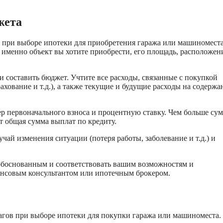
жета
при выборе ипотеки для приобретения гаража или машиноместа
 именно объект вы хотите приобрести, его площадь, расположен
 составить бюджет. Учтите все расходы, связанные с покупкой
хование и т.д.), а также текущие и будущие расходы на содержа
ер первоначального взноса и процентную ставку. Чем больше су
т общая сумма выплат по кредиту.
чай изменения ситуации (потеря работы, заболевание и т.д.) и
обоснованным и соответствовать вашим возможностям и
ансовым консультантом или ипотечным брокером.
гов при выборе ипотеки для покупки гаража или машиноместа.