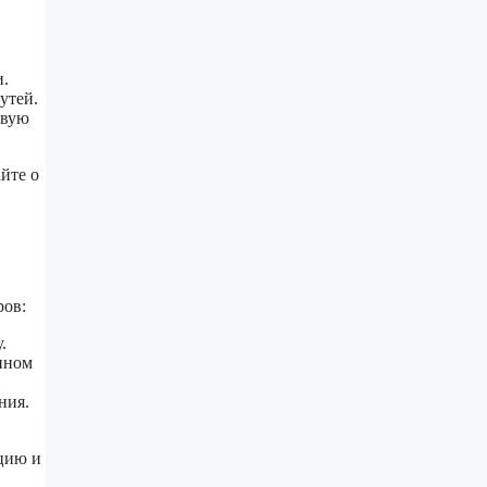
и.
утей.
овую
йте о
ров:
.
анном
ния.
ацию и