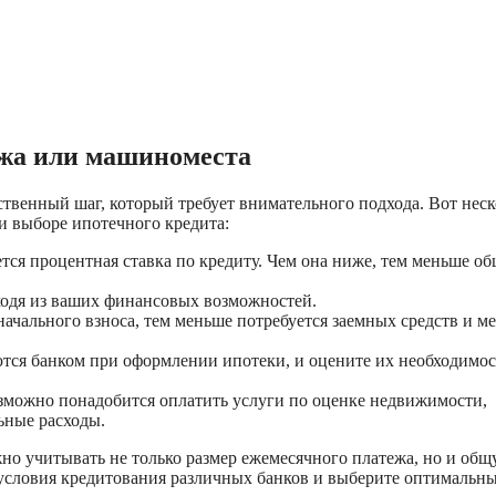
ажа или машиноместа
венный шаг, который требует внимательного подхода. Вот неск
и выборе ипотечного кредита:
тся процентная ставка по кредиту. Чем она ниже, тем меньше об
ходя из ваших финансовых возможностей.
начального взноса, тем меньше потребуется заемных средств и м
ются банком при оформлении ипотеки, и оцените их необходимос
зможно понадобится оплатить услуги по оценке недвижимости,
ьные расходы.
но учитывать не только размер ежемесячного платежа, но и об
е условия кредитования различных банков и выберите оптимальн