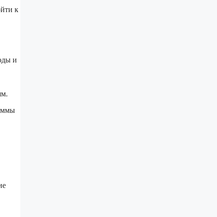
йти к
оды и
ям.
раммы
ие