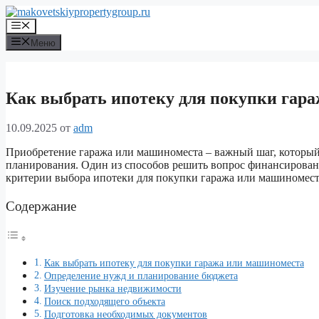
Перейти
к
Меню
содержимому
Меню
Как выбрать ипотеку для покупки гар
10.09.2025
от
adm
Приобретение гаража или машиноместа – важный шаг, который т
планирования. Один из способов решить вопрос финансировани
критерии выбора ипотеки для покупки гаража или машиномест
Содержание
Как выбрать ипотеку для покупки гаража или машиноместа
Определение нужд и планирование бюджета
Изучение рынка недвижимости
Поиск подходящего объекта
Подготовка необходимых документов