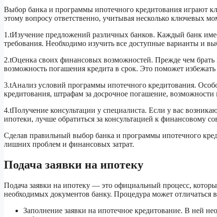
Выбор банка и программы ипотечного кредитования играют кл
этому вопросу ответственно, учитывая несколько ключевых мо
1.tИзучение предложений различных банков. Каждый банк имее
требования. Необходимо изучить все доступные варианты и вы
2.tОценка своих финансовых возможностей. Прежде чем брать 
возможность погашения кредита в срок. Это поможет избежат
3.tАнализ условий программы ипотечного кредитования. Особо
кредитования, штрафам за досрочное погашение, возможности
4.tПолучение консультации у специалиста. Если у вас возник
ипотеки, лучше обратиться за консультацией к финансовому со
Сделав правильный выбор банка и программы ипотечного кред
лишних проблем и финансовых затрат.
Подача заявки на ипотеку
Подача заявки на ипотеку — это официальный процесс, которы
необходимых документов банку. Процедура может отличаться в 
Заполнение заявки на ипотечное кредитование. В ней не