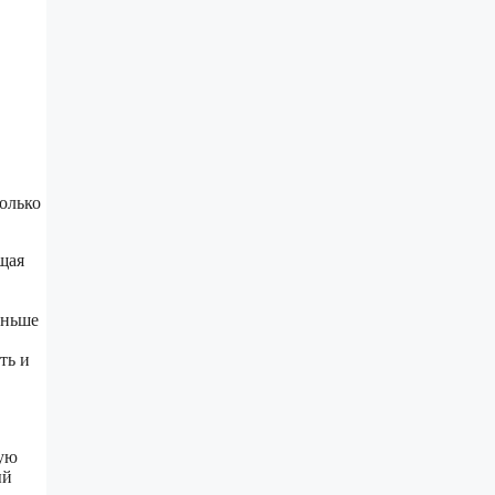
олько
щая
еньше
ть и
щую
ый