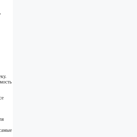
,
ку.
мость
.
се
ля
 самые