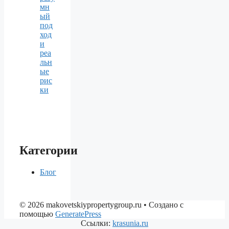
мн
ый
под
ход
и
реа
льн
ые
рис
ки
Категории
Блог
© 2026 makovetskiypropertygroup.ru
• Создано с
помощью
GeneratePress
Ссылки:
krasunia.ru