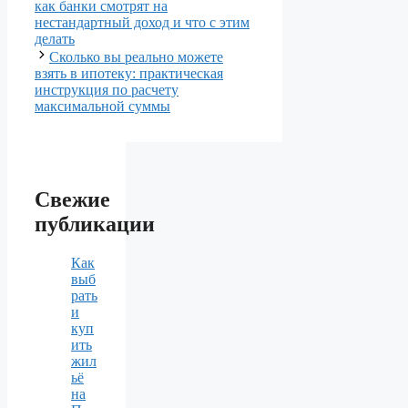
как банки смотрят на
нестандартный доход и что с этим
делать
Сколько вы реально можете
взять в ипотеку: практическая
инструкция по расчету
максимальной суммы
Свежие
публикации
Как
выб
рать
и
куп
ить
жил
ьё
на