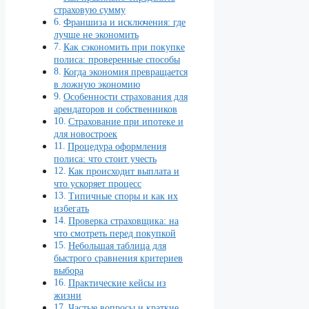
страховую сумму
Франшиза и исключения: где
лучше не экономить
Как сэкономить при покупке
полиса: проверенные способы
Когда экономия превращается
в ложную экономию
Особенности страхования для
арендаторов и собственников
Страхование при ипотеке и
для новостроек
Процедура оформления
полиса: что стоит учесть
Как происходит выплата и
что ускоряет процесс
Типичные споры и как их
избегать
Проверка страховщика: на
что смотреть перед покупкой
Небольшая таблица для
быстрого сравнения критериев
выбора
Практические кейсы из
жизни
Частые вопросы и краткие