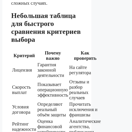
сложных случаях.
Небольшая таблица
для быстрого
сравнения критериев
выбора
Почему
Как
Критерий
важно
проверить
Гарантия
На сайте
Лицензия
законной
регулятора
деятельности
Отзывы и
Показывает
Скорость
разбор
операционную
выплат
реальных
эффективность
случаев
Определяют
Прочитать
Условия
реальный
исключения и
договора
объём защиты
франшизы
Оценка
Аналитические
Рейтинг
финансовой
агентства,
надежности
устойчивости
публикации