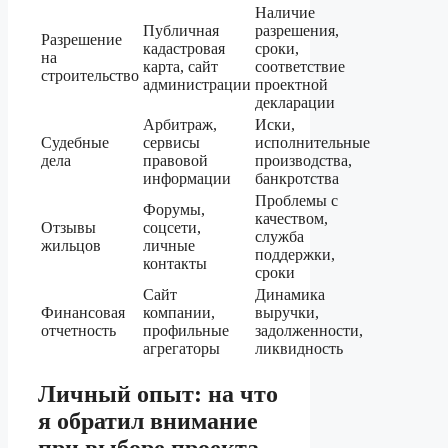
Наличие
Публичная
разрешения,
Разрешение
кадастровая
сроки,
на
карта, сайт
соответствие
строительство
администрации
проектной
декларации
Арбитраж,
Иски,
Судебные
сервисы
исполнительные
дела
правовой
производства,
информации
банкротства
Проблемы с
Форумы,
качеством,
Отзывы
соцсети,
служба
жильцов
личные
поддержки,
контакты
сроки
Сайт
Динамика
Финансовая
компании,
выручки,
отчетность
профильные
задолженности,
агрегаторы
ликвидность
Личный опыт: на что
я обратил внимание