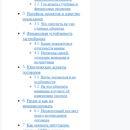
Где искать судебные и
финансовые проверки
Портфель проектов и качество
реализации
Что смотреть на уже
сданных объектах
Финансовая устойчивость
застройщика
Какие показатели в
отчетности важны
Проверка связей:
дочерние компании и
подрядчики
Юридические аспекты
договоров
Виды договоров и их
особенности
На что обратить
внимание в пункте об
изменениях проекта
Риски и как их
минимизировать
Проверочный чек-лист
перед подписанием
договора
Как оценить репутацию: