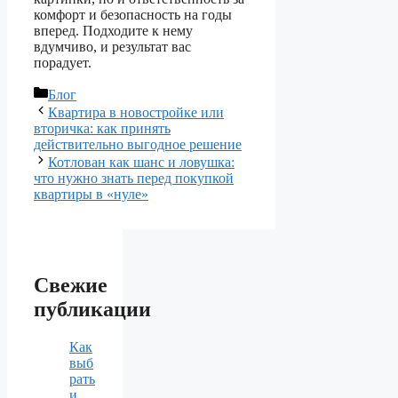
комфорт и безопасность на годы
вперед. Подходите к нему
вдумчиво, и результат вас
порадует.
Рубрики
Блог
Квартира в новостройке или
вторичка: как принять
действительно выгодное решение
Котлован как шанс и ловушка:
что нужно знать перед покупкой
квартиры в «нуле»
Свежие
публикации
Как
выб
рать
и