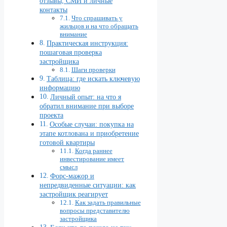
отзывы, СМИ и личные
контакты
Что спрашивать у
жильцов и на что обращать
внимание
Практическая инструкция:
пошаговая проверка
застройщика
Шаги проверки
Таблица: где искать ключевую
информацию
Личный опыт: на что я
обратил внимание при выборе
проекта
Особые случаи: покупка на
этапе котлована и приобретение
готовой квартиры
Когда раннее
инвестирование имеет
смысл
Форс-мажор и
непредвиденные ситуации: как
застройщик реагирует
Как задать правильные
вопросы представителю
застройщика