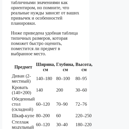
табличными значениями как
ориентиром, но помните, что
реальные нужды зависят от ваших
привычек и особенностей
планировки.
Ниже приведена удобная таблица
типичных размеров, которая
поможет быстро оценить,
поместится ли предмет в
выбранное место.
Ширина,
Глубина,
Высота,
Предмет
см
см
см
Диван (2-
140–180
80–100
80–95
местный)
Кровать
140
200
30–60
(140×200)
Обеденный
стол
60–120
70–90
72–76
(складной)
Шкаф-купе
80–200
60
220–250
Стеллаж
60–120
30–40
180–220
модульный