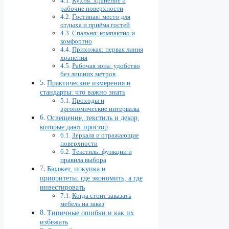
Кухня: хранение и
рабочие поверхности
Гостиная: место для
отдыха и приёма гостей
Спальня: компактно и
комфортно
Прихожая: первая линия
хранения
Рабочая зона: удобство
без лишних метров
Практические измерения и
стандарты: что важно знать
Проходы и
эргономические интервалы
Освещение, текстиль и декор,
которые дают простор
Зеркала и отражающие
поверхности
Текстиль: функции и
правила выбора
Бюджет, покупка и
приоритеты: где экономить, а где
инвестировать
Когда стоит заказать
мебель на заказ
Типичные ошибки и как их
избежать