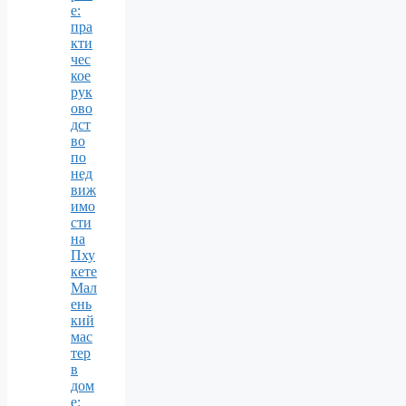
е:
пра
кти
чес
кое
рук
ово
дст
во
по
нед
виж
имо
сти
на
Пху
кете
Мал
ень
кий
мас
тер
в
дом
е: