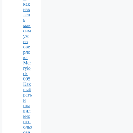
как
изв
леч
ь
мак
сим
ум
из
ове
рло
ка
Mer
rylo
ck
005
Как
выб
рать
и
пра
вил
ьно
исп
ольз
ова