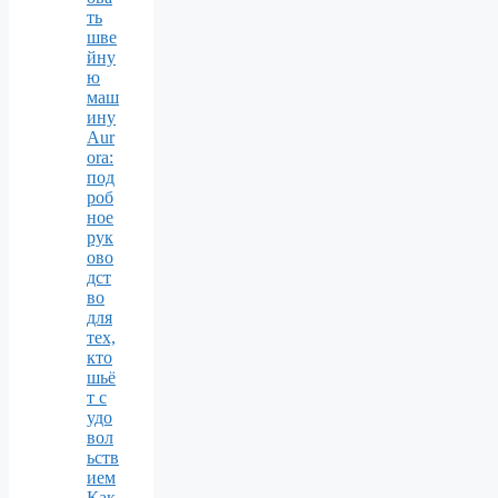
ть
шве
йну
ю
маш
ину
Aur
ora:
под
роб
ное
рук
ово
дст
во
для
тех,
кто
шьё
т с
удо
вол
ьств
ием
Как