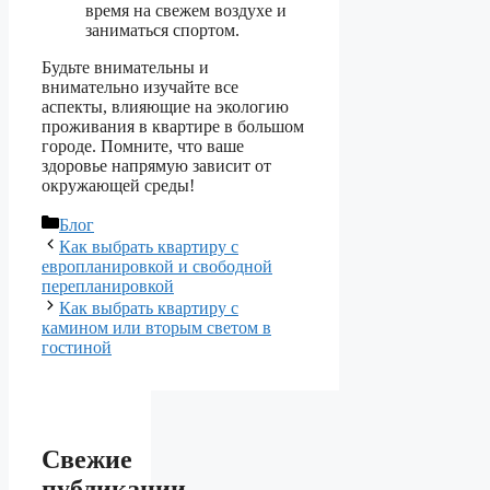
время на свежем воздухе и
заниматься спортом.
Будьте внимательны и
внимательно изучайте все
аспекты, влияющие на экологию
проживания в квартире в большом
городе. Помните, что ваше
здоровье напрямую зависит от
окружающей среды!
Рубрики
Блог
Как выбрать квартиру с
европланировкой и свободной
перепланировкой
Как выбрать квартиру с
камином или вторым светом в
гостиной
Свежие
публикации