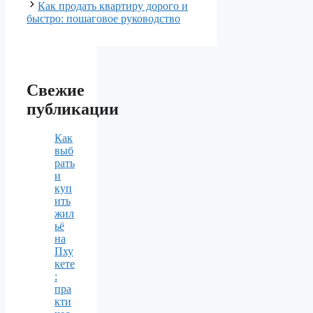
Как продать квартиру дорого и
быстро: пошаговое руководство
Свежие
публикации
Как
выб
рать
и
куп
ить
жил
ьё
на
Пху
кете
:
пра
кти