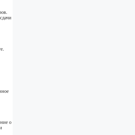
ров.
 сдачи
е.
нное
ение о
и