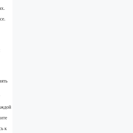
ах.
се.
м
нять
у
каждой
чите
сь к