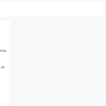
есть
 от