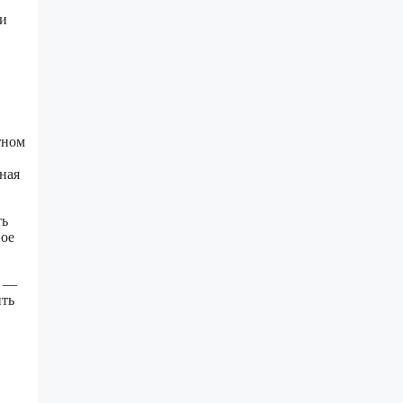
 и
тном
ная
ть
ное
е —
ить