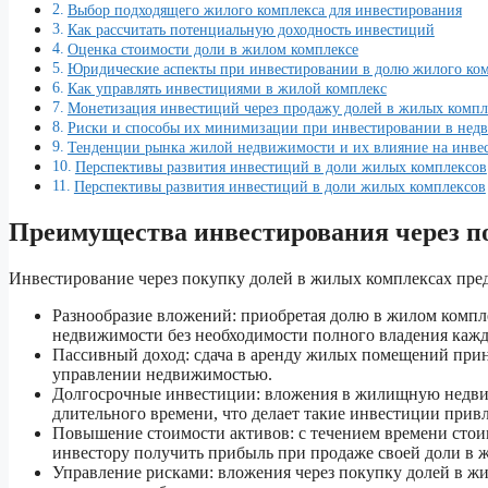
Выбор подходящего жилого комплекса для инвестирования
Как рассчитать потенциальную доходность инвестиций
Оценка стоимости доли в жилом комплексе
Юридические аспекты при инвестировании в долю жилого ко
Как управлять инвестициями в жилой комплекс
Монетизация инвестиций через продажу долей в жилых компл
Риски и способы их минимизации при инвестировании в нед
Тенденции рынка жилой недвижимости и их влияние на инве
Перспективы развития инвестиций в доли жилых комплексов
Перспективы развития инвестиций в доли жилых комплексов
Преимущества инвестирования через п
Инвестирование через покупку долей в жилых комплексах пред
Разнообразие вложений: приобретая долю в жилом компле
недвижимости без необходимости полного владения кажд
Пассивный доход: сдача в аренду жилых помещений прин
управлении недвижимостью.
Долгосрочные инвестиции: вложения в жилищную недви
длительного времени, что делает такие инвестиции при
Повышение стоимости активов: с течением времени стои
инвестору получить прибыль при продаже своей доли в 
Управление рисками: вложения через покупку долей в ж