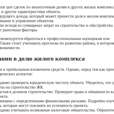
зе цен сделок по аналогичным долям в других жилых комплекс
 и другие характеристики объекта.
удущего дохода, который может принести доля в жилом комплек
ивание и управление объектом.
и исходя из суммарных затрат на строительство и обустройство
ет рыночные факторы.
рекомендуется обратиться к профессиональным оценщикам или
Также стоит учитывать прогнозы по развитию района, в которо
движимости.
нии в долю жилого комплекса
 и прибыльным вложением средств. Однако, перед тем как при
ических аспектов:
димо проверить юридическую чистоту объекта. Убедитесь, что 
ты на строительство ЖК.
астия в долевом строительстве. Проверьте права и обязанности 
екта.
связаны с определенными финансовыми рисками. Подробно изу
 которые могут повлиять на успешность проекта.
одимо учитывать возможные налоговые обязательства. Обратите