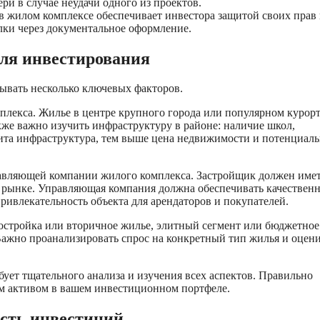
и в случае неудачи одного из проектов.
в жилом комплексе обеспечивает инвестора защитой своих прав
ки через документальное оформление.
для инвестирования
ывать несколько ключевых факторов.
плекса. Жилье в центре крупного города или популярном курор
же важно изучить инфраструктуру в районе: наличие школ,
вита инфраструктура, тем выше цена недвижимости и потенциаль
равляющей компании жилого комплекса. Застройщик должен име
 рынке. Управляющая компания должна обеспечивать качествен
ривлекательность объекта для арендаторов и покупателей.
востройка или вторичное жилье, элитный сегмент или бюджетно
Важно проанализировать спрос на конкретный тип жилья и оцен
ует тщательного анализа и изучения всех аспектов. Правильно
 активом в вашем инвестиционном портфеле.
ость инвестиций