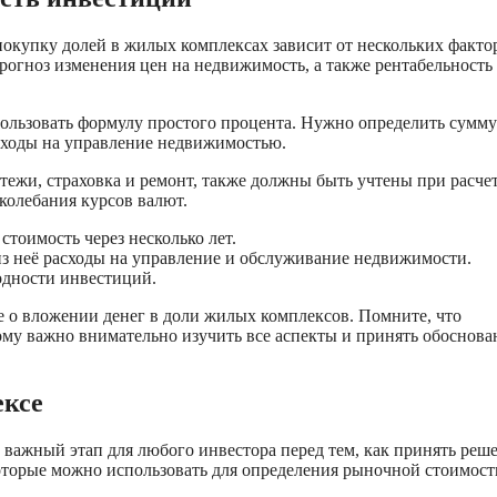
окупку долей в жилых комплексах зависит от нескольких факто
огноз изменения цен на недвижимость, а также рентабельность
ользовать формулу простого процента. Нужно определить сумму
сходы на управление недвижимостью.
ежи, страховка и ремонт, также должны быть учтены при расчет
олебания курсов валют.
тоимость через несколько лет.
из неё расходы на управление и обслуживание недвижимости.
одности инвестиций.
е о вложении денег в доли жилых комплексов. Помните, что
ому важно внимательно изучить все аспекты и принять обоснова
ексе
 важный этап для любого инвестора перед тем, как принять реш
оторые можно использовать для определения рыночной стоимост