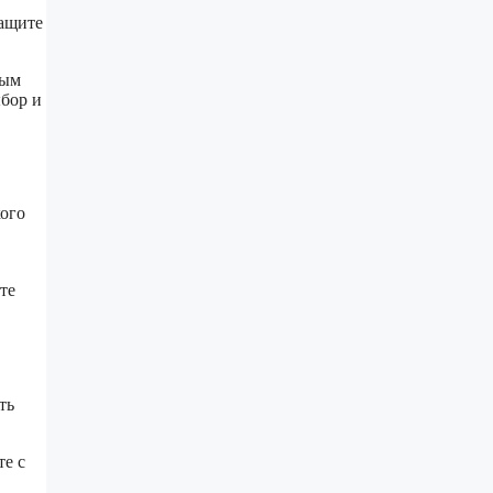
защите
ным
ыбор и
кого
те
ть
те с