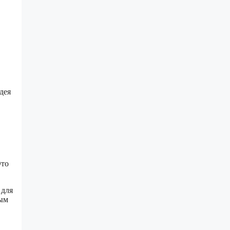
дея
Это
 для
ным