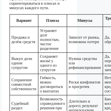
сориентироваться в плюсах и
минусах каждого пути.
Тре
Вариант
Плюсы
Минусы
Устраняет
долг
Продажа и
Зависит от рынка,
Да,
полностью,
делёж средств
возможны потери
обр
чистое
разделение
Сохраняет
Да,
Выкуп доли
Нужны средства
жильё у
пер
одним
или
одного из
или
супругом
рефинансирование
супругов
зае
Гибкость,
Нет
Сохранение
можно
Риски конфликтов
мен
совместной
договориться
и просрочек
кре
собственности
о выплатах
сог
Возможность
Бан
Длительно и
Судебный
справедливого
кос
дорого; результат
раздел
решения при
кре
непредсказуем