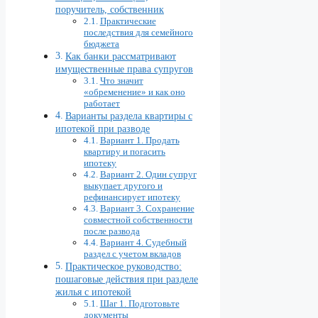
поручитель, собственник
Практические
последствия для семейного
бюджета
Как банки рассматривают
имущественные права супругов
Что значит
«обременение» и как оно
работает
Варианты раздела квартиры с
ипотекой при разводе
Вариант 1. Продать
квартиру и погасить
ипотеку
Вариант 2. Один супруг
выкупает другого и
рефинансирует ипотеку
Вариант 3. Сохранение
совместной собственности
после развода
Вариант 4. Судебный
раздел с учетом вкладов
Практическое руководство:
пошаговые действия при разделе
жилья с ипотекой
Шаг 1. Подготовьте
документы