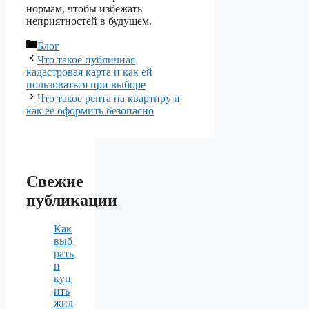
нормам, чтобы избежать
неприятностей в будущем.
Рубрики
Блог
Что такое публичная
кадастровая карта и как ей
пользоваться при выборе
Что такое рента на квартиру и
как ее оформить безопасно
Свежие
публикации
Как
выб
рать
и
куп
ить
жил