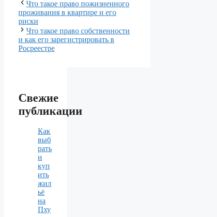
Что такое право пожизненного
проживания в квартире и его
риски
Что такое право собственности
и как его зарегистрировать в
Росреестре
Свежие
публикации
Как
выб
рать
и
куп
ить
жил
ьё
на
Пху